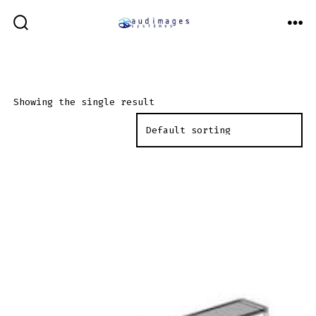
Aller
au
BASCULE
ME
RECHERCHER
contenu
Showing the single result