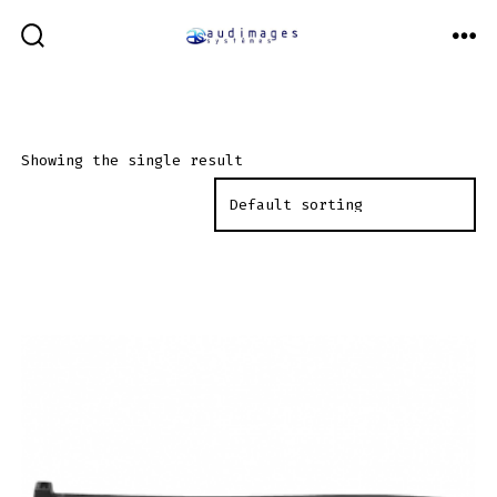
Aller
au
BASCULE
ME
RECHERCHER
contenu
Showing the single result