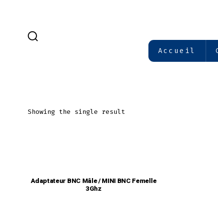
Aller
au
contenu
BASCULE
Accueil
RECHERCHER
Showing the single result
Adaptateur BNC Mâle / MINI BNC Femelle
3Ghz