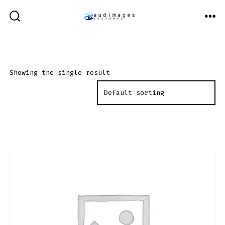
Aller
au
BASCULE
ME
RECHERCHER
contenu
Showing the single result