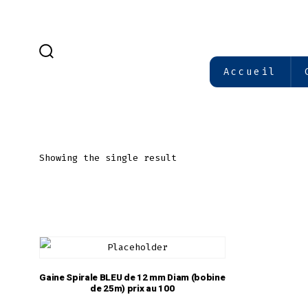
Aller
au
contenu
BASCULE
Accueil
RECHERCHER
Showing the single result
Gaine Spirale BLEU de 12 mm Diam (bobine
de 25m) prix au 100