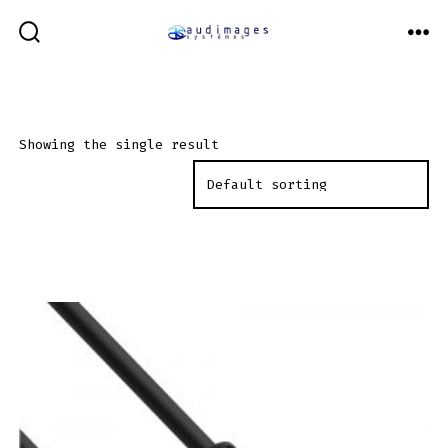
Aller
au
BASCULE
ME
RECHERCHER
contenu
Showing the single result