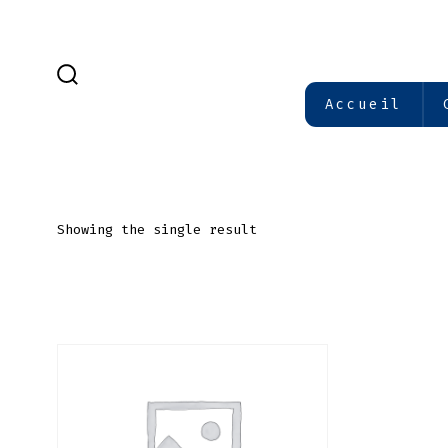
Aller
au
contenu
BASCULE
Accueil
RECHERCHER
Showing the single result