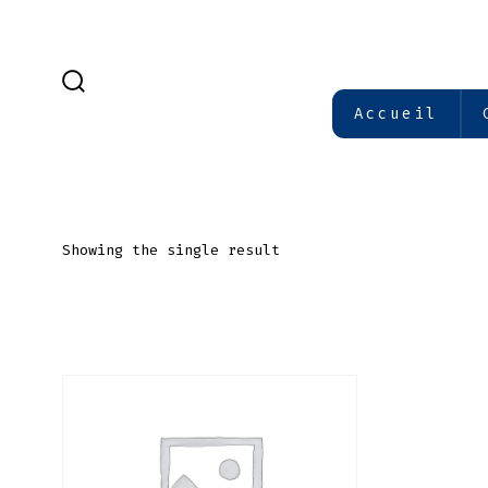
Aller
au
contenu
BASCULE
Accueil
RECHERCHER
Showing the single result