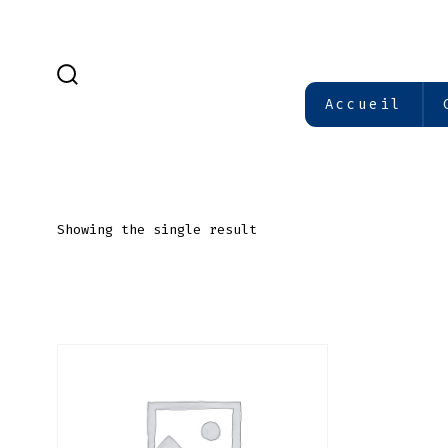
Aller
au
contenu
BASCULE
Accueil
RECHERCHER
Showing the single result