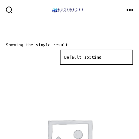
Aller
au
BASCULE
ME
RECHERCHER
contenu
Showing the single result