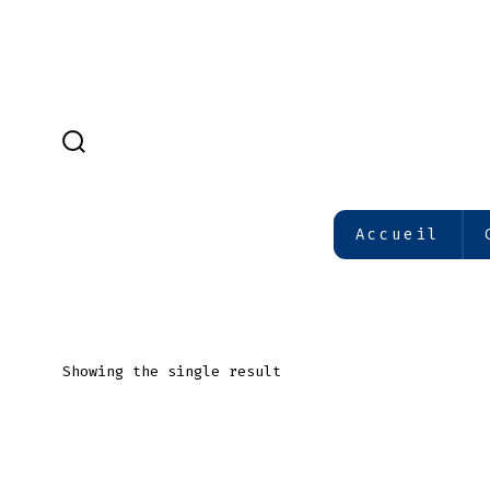
Aller
au
contenu
BASCULE
RECHERCHER
Accueil
Showing the single result