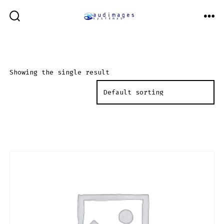
Aller
au
BASCULE
ME
RECHERCHER
contenu
Showing the single result