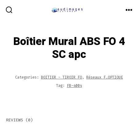
Aller
au
BASCULE
ME
RECHERCHER
contenu
Boîtier Mural ABS FO 4
SC apc
Categories:
BOITIER - TIROIR FO
,
Réseaux F.OPTIQUE
Tag:
FB-4004
REVIEWS (0)