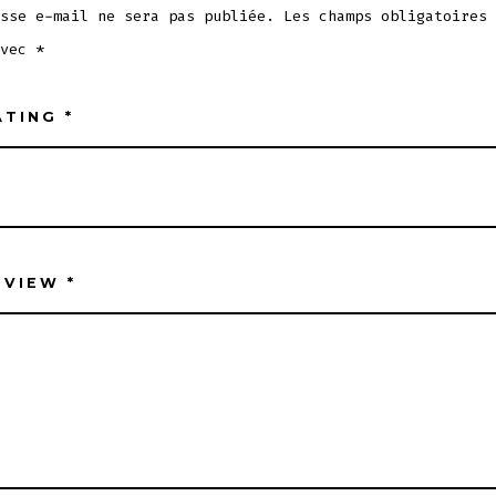
sse e-mail ne sera pas publiée.
Les champs obligatoires 
avec
*
ATING
*
EVIEW
*