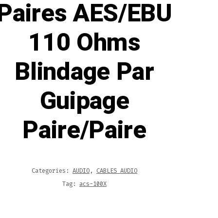
Paires AES/EBU
110 Ohms
Blindage Par
Guipage
Paire/Paire
Categories:
AUDIO
,
CABLES AUDIO
Tag:
acs-100X