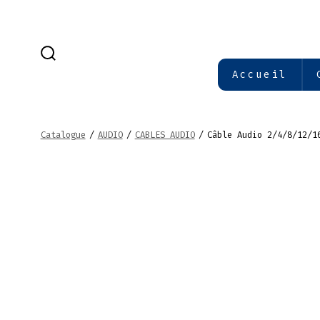
Aller
au
contenu
BASCULE
Accueil
RECHERCHER
Catalogue
/
AUDIO
/
CABLES AUDIO
/
Câble Audio 2/4/8/12/1