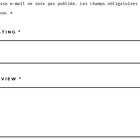
sse e-mail ne sera pas publiée.
Les champs obligatoires 
avec
*
ATING
*
EVIEW
*