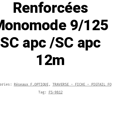
Renforcées
Monomode 9/125
SC apc /SC apc
12m
gories:
Réseaux F.OPTIQUE
,
TRAVERSE - FICHE - PIGTAIL FO
Tag:
FS-9812