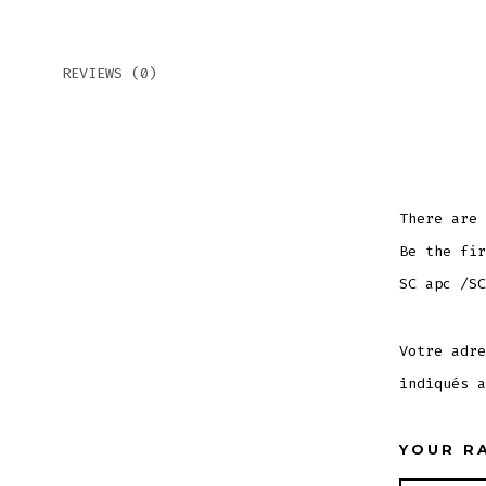
REVIEWS (0)
There are 
Be the fir
SC apc /SC
Votre adre
indiqués 
YOUR R