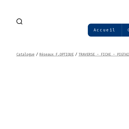
Aller
au
contenu
BASCULE
Accueil
RECHERCHER
Catalogue
/
Réseaux F.OPTIQUE
/
TRAVERSE - FICHE - PIGTAI