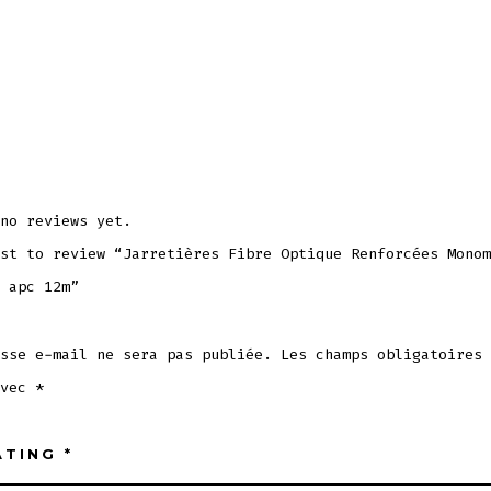
no reviews yet.
st to review “Jarretières Fibre Optique Renforcées Monom
 apc 12m”
sse e-mail ne sera pas publiée.
Les champs obligatoires 
avec
*
ATING
*