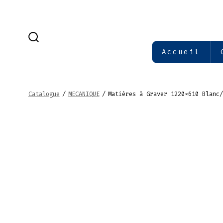
Aller
au
contenu
BASCULE
Accueil
RECHERCHER
Catalogue
/
MECANIQUE
/
Matières à Graver 1220×610 Blanc/