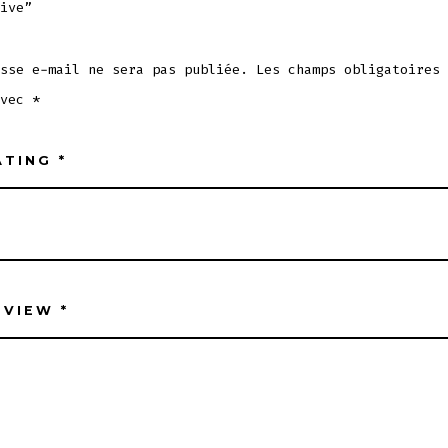
ive”
sse e-mail ne sera pas publiée.
Les champs obligatoires 
avec
*
ATING
*
EVIEW
*