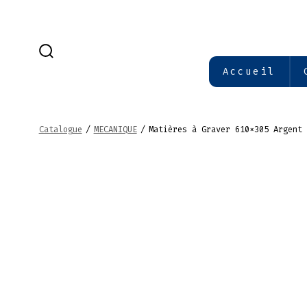
Aller
au
contenu
BASCULE
Accueil
RECHERCHER
Catalogue
/
MECANIQUE
/
Matières à Graver 610×305 Argent 