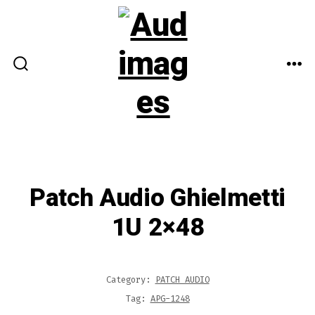
Aller
au
contenu
BASCULE
ME
RECHERCHER
Patch Audio Ghielmetti
1U 2×48
Category:
PATCH AUDIO
Tag:
APG-1248