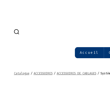
Aller
au
contenu
BASCULE
RECHERCHER
Accueil
Catalogue
/
ACCESSOIRES
/
ACCESSOIRES DE CABLAGES
/
Systè